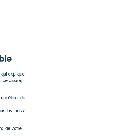
ble
qui explique
ot de passe,
opriétaire du
ous invitons à
ci de votre