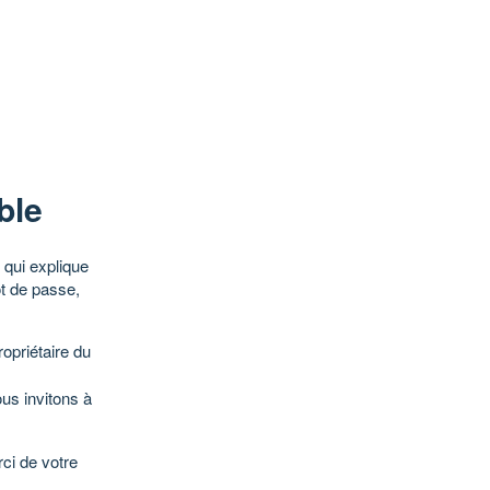
ble
qui explique
ot de passe,
opriétaire du
ous invitons à
ci de votre