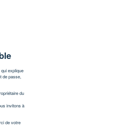
ble
qui explique
ot de passe,
opriétaire du
ous invitons à
ci de votre