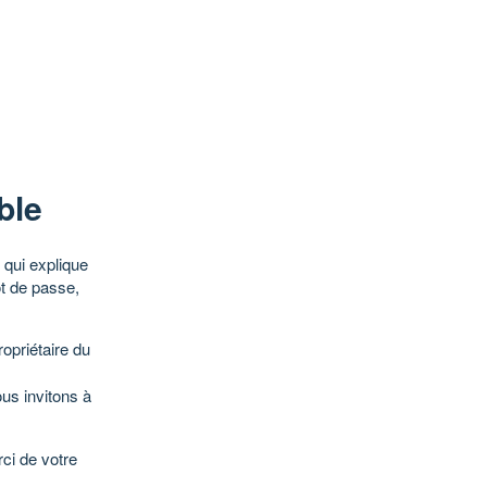
ble
qui explique
ot de passe,
opriétaire du
ous invitons à
ci de votre