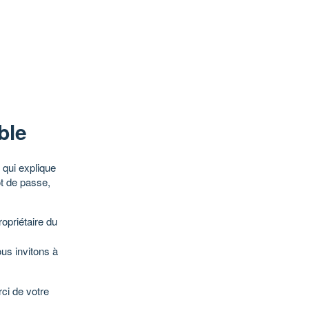
ble
qui explique
ot de passe,
opriétaire du
ous invitons à
ci de votre