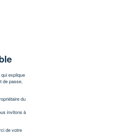
ble
qui explique
ot de passe,
opriétaire du
ous invitons à
ci de votre