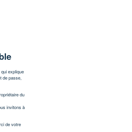
ble
qui explique
ot de passe,
opriétaire du
ous invitons à
ci de votre