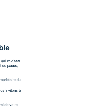
ble
qui explique
ot de passe,
opriétaire du
ous invitons à
ci de votre