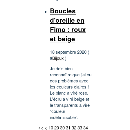
Boucles
d'oreille en
Fimo : roux
et beige
18 septembre 2020 (
#
Bijoux
)
Je dois bien
reconnaître que j'ai eu
des problèmes avec
les couleurs claires !
Le blanc a viré rose.
L'écru a viré beige et
le transparents a viré
"couleur
indéfinissable".
<<
<
10
20
30
31
32
33
34