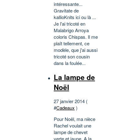
intéressante...
Gravitate de
kallioKnits ici ou là ...
Je l'ai tricoté en
Malabrigo Arroya
coloris Chispas. Il me
plaît tellement, ce
modèle, que j'ai aussi
tricoté son cousin
dans la foulée...
La lampe de
Noël
27 janvier 2014 (
#
Cadeaux
)
Pour Noël, ma nièce
Rachel voulait une
lampe de chevet
verte et jaune. A la