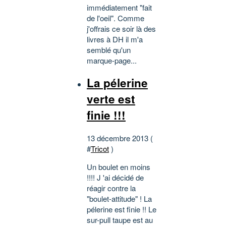
immédiatement "fait
de l'oeil". Comme
j'offrais ce soir là des
livres à DH il m'a
semblé qu'un
marque-page...
La pélerine
verte est
finie !!!
13 décembre 2013 (
#
Tricot
)
Un boulet en moins
!!!! J 'ai décidé de
réagir contre la
"boulet-attitude" ! La
pélerine est finie !! Le
sur-pull taupe est au