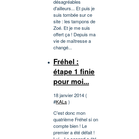
désagréables
d'ailleurs... Et puis je
suis tombée sur ce
site : les tampons de
Zoé. Et je me suis
offert ça ! Depuis ma
vie de maîtresse a
changé...
Fréhel :
étape 1 finie
pour moi...
18 janvier 2014 (
#
KALs
)
C'est donc mon
quatrième Fréhel si on
compte bien ! Le
premier a été défait !
Lui... Le second a été