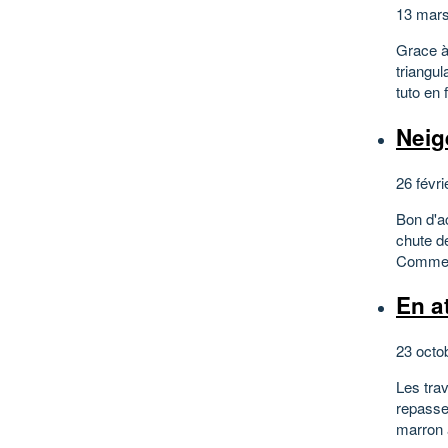
13 mars
Grace à 
triangul
tuto en 
Neige
26 févri
Bon d'ac
chute de
Comme ça
En at
23 octo
Les trav
repasser
marron 