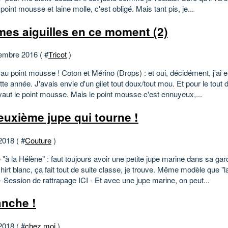
point mousse et laine molle, c'est obligé. Mais tant pis, je...
mes aiguilles en ce moment (2)
embre 2016 ( #
Tricot
)
 au point mousse ! Coton et Mérino (Drops) : et oui, décidément, j'ai e
tte année. J'avais envie d'un gilet tout doux/tout mou. Et pour le tout
 vaut le point mousse. Mais le point mousse c'est ennuyeux,...
euxième jupe qui tourne !
2018 ( #
Couture
)
"à la Hélène" : faut toujours avoir une petite jupe marine dans sa ga
hirt blanc, ça fait tout de suite classe, je trouve. Même modèle que "l
- Session de rattrapage ICI - Et avec une jupe marine, on peut...
nche !
2018 ( #
chez moi
)