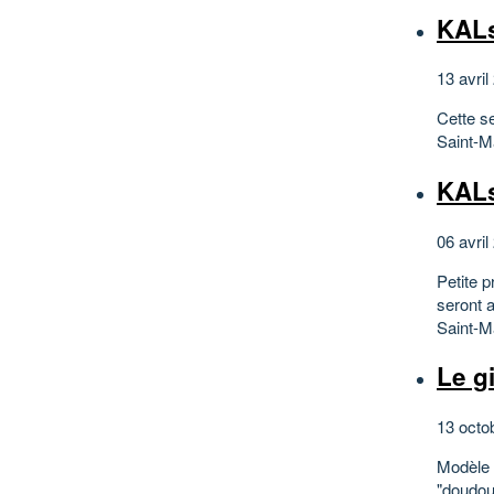
KALs
13 avril
Cette s
Saint-M
KALs
06 avril
Petite p
seront a
Saint-M
Le g
13 octo
Modèle 
"doudou"