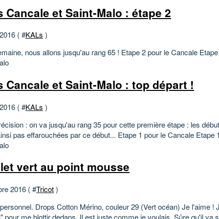
 Cancale et Saint-Malo : étape 2
 2016 ( #
KALs
)
emaine, nous allons jusqu'au rang 65 ! Etape 2 pour le Cancale Etape 
alo
 Cancale et Saint-Malo : top départ !
 2016 ( #
KALs
)
récision : on va jusqu'au rang 35 pour cette première étape : les débu
insi pas effarouchées par ce début... Etape 1 pour le Cancale Etape 1
alo
ilet vert au point mousse
bre 2016 ( #
Tricot
)
personnel. Drops Cotton Mérino, couleur 29 (Vert océan) Je l'aime ! 
 pour me blottir dedans. Il est juste comme je voulais. Sûre qu'il va s'