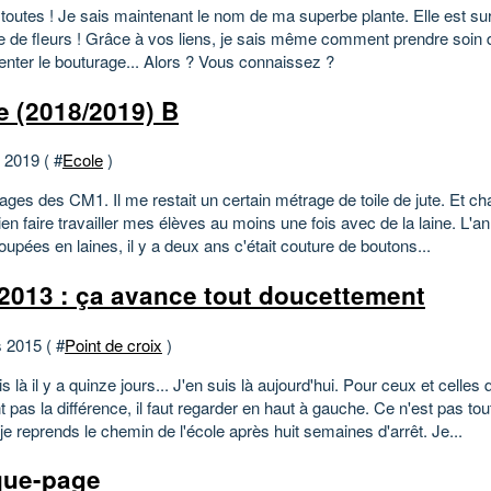
 toutes ! Je sais maintenant le nom de ma superbe plante. Elle est s
 de fleurs ! Grâce à vos liens, je sais même comment prendre soin d'e
tenter le bouturage... Alors ? Vous connaissez ?
e (2018/2019) B
t 2019 ( #
Ecole
)
ages des CM1. Il me restait un certain métrage de toile de jute. Et 
ien faire travailler mes élèves au moins une fois avec de la laine. L'a
poupées en laines, il y a deux ans c'était couture de boutons...
 2013 : ça avance tout doucettement
 2015 ( #
Point de croix
)
is là il y a quinze jours... J'en suis là aujourd'hui. Pour ceux et celles 
t pas la différence, il faut regarder en haut à gauche. Ce n'est pas to
e reprends le chemin de l'école après huit semaines d'arrêt. Je...
que-page