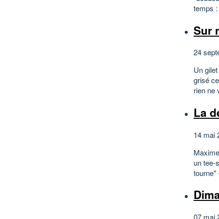
temps : 
Sur 
24 sept
Un gilet
grisé ce
rien ne
La d
14 mai 
Maxime 
un tee-s
tourne" 
Dima
07 mai 