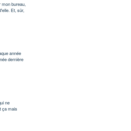
ur mon bureau,
lle. Et, sûr,
chaque année
nnée dernière
qui ne
ut ça mais