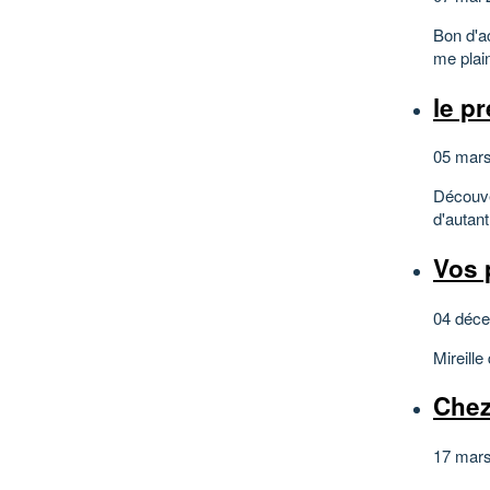
Bon d'ac
me plain
le p
05 mars
Découve
d'autan
Vos p
04 déce
Mireille
Chez
17 mars