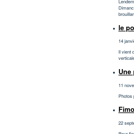
Lendemai
Dimanch
brouilla
le po
14 janvi
Il vient
vertical
Une 
11 nov
Photos 
Fimo
22 sept
Pour fin