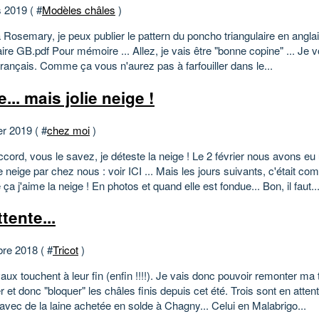
 2019 ( #
Modèles châles
)
Rosemary, je peux publier le pattern du poncho triangulaire en anglai
aire GB.pdf Pour mémoire ... Allez, je vais être "bonne copine" ... Je 
français. Comme ça vous n'aurez pas à farfouiller dans le...
... mais jolie neige !
er 2019 ( #
chez moi
)
cord, vous le savez, je déteste la neige ! Le 2 février nous avons e
 neige par chez nous : voir ICI ... Mais les jours suivants, c'était co
 j'aime la neige ! En photos et quand elle est fondue... Bon, il faut..
tente...
bre 2018 ( #
Tricot
)
aux touchent à leur fin (enfin !!!!). Je vais donc pouvoir remonter ma 
 et donc "bloquer" les châles finis depuis cet été. Trois sont en atten
avec de la laine achetée en solde à Chagny... Celui en Malabrigo...