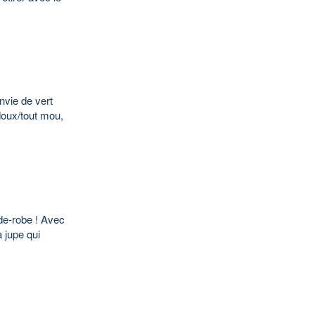
nvie de vert
 doux/tout mou,
rde-robe ! Avec
a jupe qui