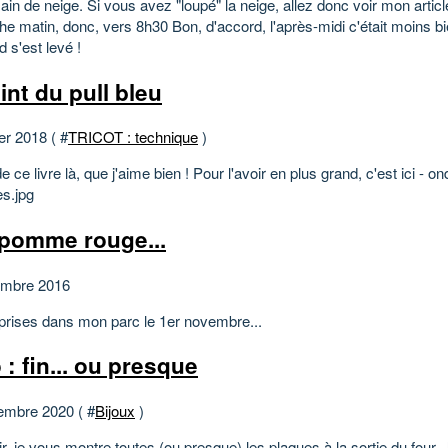
n de neige. Si vous avez "loupé" la neige, allez donc voir mon articl
e matin, donc, vers 8h30 Bon, d'accord, l'après-midi c'était moins bi
rd s'est levé !
int du pull bleu
er 2018 ( #
TRICOT : technique
)
 de ce livre là, que j'aime bien ! Pour l'avoir en plus grand, c'est ici - o
es.jpg
pomme rouge...
embre 2016
prises dans mon parc le 1er novembre...
 : fin... ou presque
embre 2020 ( #
Bijoux
)
ir, je vous montre toutes (ou presque) les plaques à la sortie du four. J