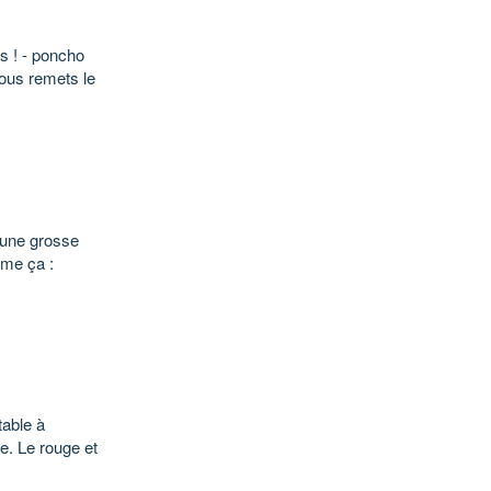
s ! - poncho
vous remets le
u une grosse
mme ça :
.
table à
te. Le rouge et