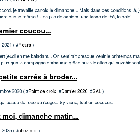
cord, je travaille parfois le dimanche... Mais dans ces conditions là, 
dre quand même ! Une pile de cahiers, une tasse de thé, le soleil...
remier coucou...
 2021 ( #
Fleurs
)
rt jeudi en me baladant... On sentirait presque venir le printemps ma
t plus que la campagne embaume grâce aux violettes qui envahissent 
etits carrés à broder...
mbre 2020 ( #
Point de croix
, #
Damier 2020
, #
SAL
)
 qui passe du rose au rouge... Sylviane, tout en douceur...
 moi, dimanche matin...
 2025 ( #
chez moi
)