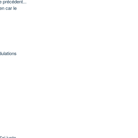
e précédent...
en car le
ndulations
'ai juste