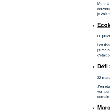
Merci à
couverte
je vais 
Ecol
08 juille
Les tiss
j'aime b
c'était 
Défi
22 mars
J'en éta
verraien
demain j
Mar